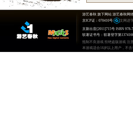
游艺春秋 旗下网站 游艺春秋网
京ICP证：070410号
文网进字[
京新出音[2011]715号 ISBN 978-7-
软著证书号：软著登字第1374160号
抵制不良游戏 拒绝盗版游戏 注
本游戏适合18岁以上用户，不