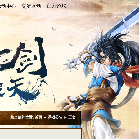
活动中心
活动中心
交流互动
交流互动
官方论坛
官方论坛
最新活动
论坛推荐
专题活动
玩家写真
论坛活动
游戏美图
线上活动
游戏视频
游戏壁纸
您当前的位置:
首页
►
游戏公告
► 正文