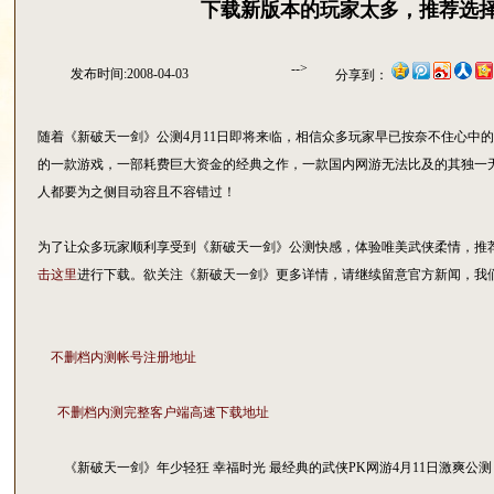
下载新版本的玩家太多，推荐选
-->
发布时间:2008-04-03
分享到：
随着《新破天一剑》公测4月11日即将来临，相信众多玩家早已按奈不住心中
的一款游戏，一部耗费巨大资金的经典之作，一款国内网游无法比及的其独一
人都要为之侧目动容且不容错过！
为了让众多玩家顺利享受到《新破天一剑》公测快感，体验唯美武侠柔情，推
击这里
进行下载。欲关注《新破天一剑》更多详情，请继续留意官方新闻，我
不删档内测帐号注册地址
不删档内测完整客户端高速下载地址
《新破天一剑》年少轻狂 幸福时光 最经典的武侠PK网游4月11日激爽公测