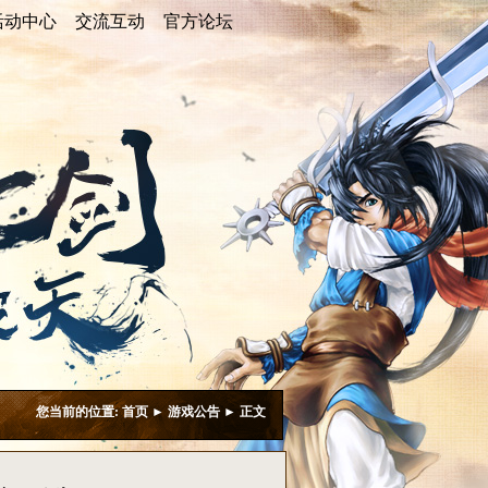
活动中心
活动中心
交流互动
交流互动
官方论坛
官方论坛
最新活动
论坛推荐
专题活动
玩家写真
论坛活动
游戏美图
线上活动
游戏视频
游戏壁纸
您当前的位置:
首页
►
游戏公告
► 正文