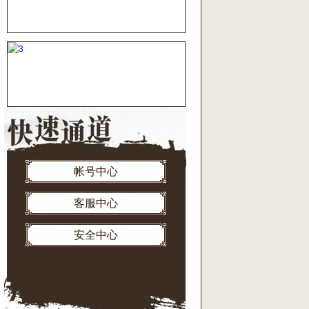
《新破
2008
帐号中心
客服中心
安全中心