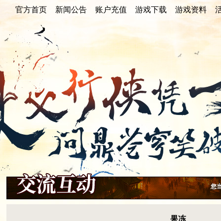
官方首页
官方首页
新闻公告
新闻公告
账户充值
账户充值
游戏下载
游戏下载
游戏资料
游戏资料
重点新闻
游戏公告
活动快讯
您
果冻