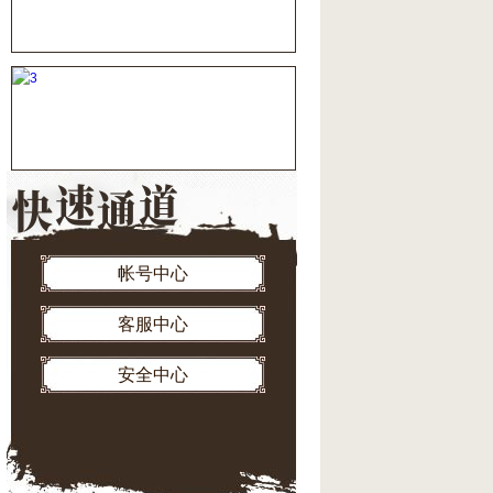
帐号中心
客服中心
安全中心