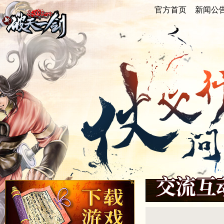
官方首页
官方首页
新闻公
新闻公
重点新闻
游戏公告
活动快讯