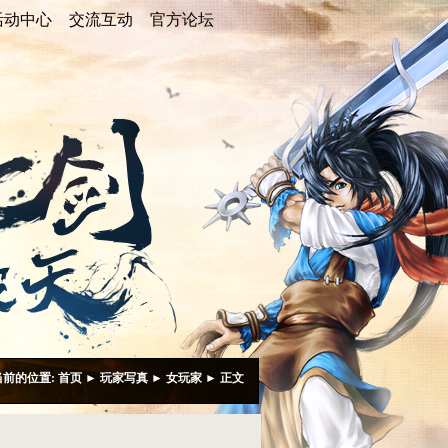
活动中心
活动中心
交流互动
交流互动
官方论坛
官方论坛
最新活动
论坛推荐
专题活动
玩家写真
论坛活动
游戏美图
线上活动
游戏视频
游戏壁纸
当前的位置:
首页
►
玩家写真
►
女玩家
► 正文