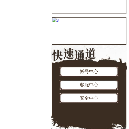
帐号中心
客服中心
安全中心