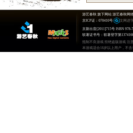
游艺春秋 旗下网站 游艺春秋网
京ICP证：070410号
文网进字[
京新出音[2011]715号 ISBN 978-7-
软著证书号：软著登字第1374160号
抵制不良游戏 拒绝盗版游戏 注
本游戏适合18岁以上用户，不