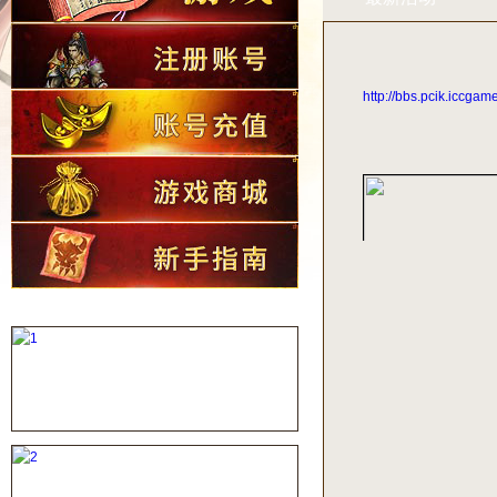
http://bbs.pcik.iccg